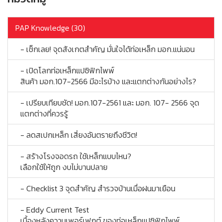
PAP Knowledge (30)
- เช็กเลย! จุดสังเกตสำคัญ มั่นใจได้ท่อเหล็ก มอก.แน่นอน
- เปิดโลกท่อเหล็กแปซิฟิกไพพ์
สินค้า มอก.107-2566 มีอะไรบ้าง และแตกต่างกันอย่างไร?
- เปรียบเทียบชัด! มอก.107-2561 และ มอก. 107- 2566 จุด
แตกต่างที่ควรรู้
- ลดสเปกเหล็ก เสี่ยงอันตรายถึงชีวิต!
- สร้างโรงจอดรถ ใช้เหล็กแบบไหน?
เลือกใช้ให้ถูก งบไม่บานปลาย
- Checklist 3 จุดสำคัญ สำรวจบ้านเมื่อฝนมาเยือน
- Eddy Current Test
เบื้องหลังความเพอร์เฟกต์ ของท่อเหล็กแปซิฟิกไพพ์