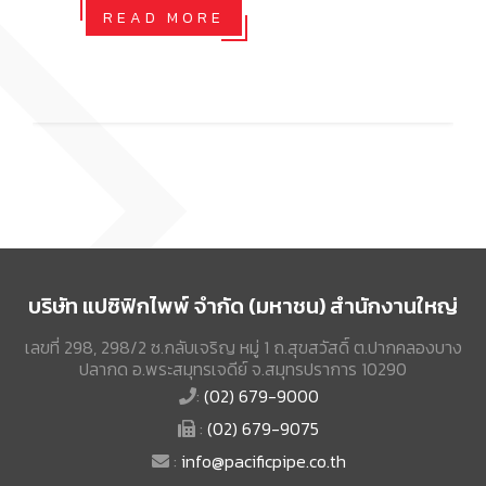
READ MORE
บริษัท แปซิฟิกไพพ์ จำกัด (มหาชน) สำนักงานใหญ่
เลขที่ 298, 298/2 ซ.กลับเจริญ หมู่ 1 ถ.สุขสวัสดิ์ ต.ปากคลองบาง
ปลากด อ.พระสมุทรเจดีย์ จ.สมุทรปราการ 10290
:
(02) 679-9000
:
(02) 679-9075
:
info@pacificpipe.co.th