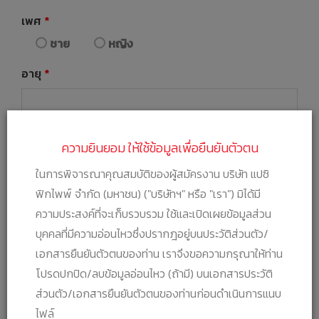
เพศ
*
ชาย
หญิง
อายุ
*
วัน/เดือน/ปี เกิด
*
ความยินยอม ให้ใช้ข้อมูลเพื่อยืนยันตัวตน
ในการพิจารณาคุณสมบัติของผู้สมัครงาน บริษัท แปซิ
สถานภาพทางทหาร
*
ฟิกไพพ์ จำกัด (มหาชน) ("บริษัทฯ" หรือ "เรา") มิได้มี
ผ่านการเกณฑ์ทหาร
ได้รับการยกเว้น
ความประสงค์ที่จะเก็บรวบรวม ใช้และเปิดเผยข้อมูลส่วน
บุคคลที่มีความอ่อนไหวซึ่งปรากฎอยู่บนประวัติส่วนตัว/
เบอร์ติดต่อ
*
เอกสารยืนยันตัวตนของท่าน เราจึงขอความกรุณาให้ท่าน
โปรดปกปิด/ลบข้อมูลอ่อนไหว (ถ้ามี) บนเอกสารประวัติ
ส่วนตัว/เอกสารยืนยันตัวตนของท่านก่อนดำเนินการแนบ
อีเมล
*
ไฟล์