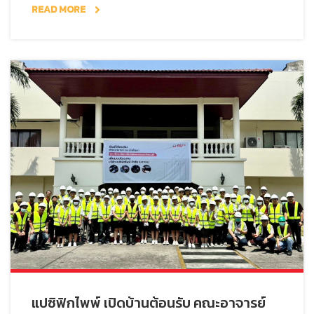
READ MORE
แปซิฟิกไพพ์ เปิดบ้านต้อนรับ คณะอาจารย์